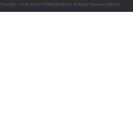
Copyright © 2019 济南龙宇升降机械有限公司 All Rights Reserved 版权所有