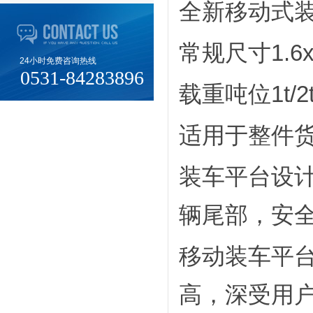
全新移动式
常规尺寸
1.6
24小时免费咨询热线
0531-84283896
载重吨位
1t/2
适用于整件
装车平台设
辆尾部，安
移动装车平
高，深受用