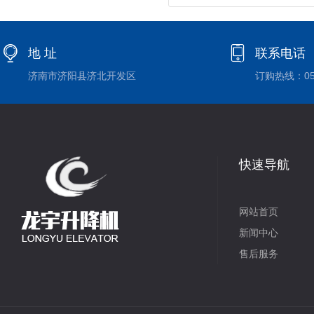


地 址
联系电话
济南市济阳县济北开发区
订购热线：0531
快速导航
网站首页
新闻中心
售后服务