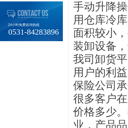
手动升降操
用仓库冷库
24小时免费咨询热线
面积较小，
0531-84283896
装卸设备，
我司卸货平
用户的利益
保险公司承
很多客户在
价格多少。
业，产品品