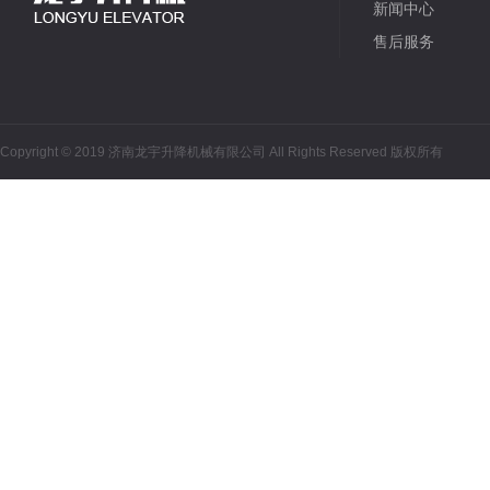
新闻中心
售后服务
Copyright © 2019 济南龙宇升降机械有限公司 All Rights Reserved 版权所有