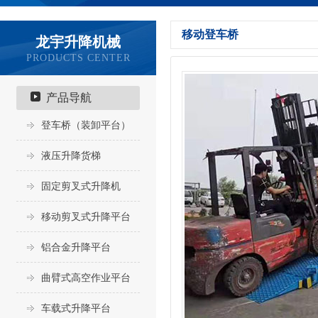
移动登车桥
龙宇升降机械
PRODUCTS CENTER
产品导航
登车桥（装卸平台）
液压升降货梯
固定剪叉式升降机
移动剪叉式升降平台
铝合金升降平台
曲臂式高空作业平台
车载式升降平台