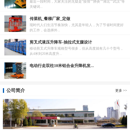
最近一段时间，大家关注的无疑是“疫情”“肺炎”“湖北”“武汉”等
关键词...
传菜机_餐梯厂家_定做
现时代人们生活节奏加快，尤其是年轻人，为了节省时间更好
的工作，会选择外...
剪叉式液压升降车-抽拉式支腿设计
移动剪叉式升降车规格型号很多，但从高度就有几十个型号，
从4米到20米高度升...
电动行走双柱10米铝合金升降机发...
公司简介
更多 >>